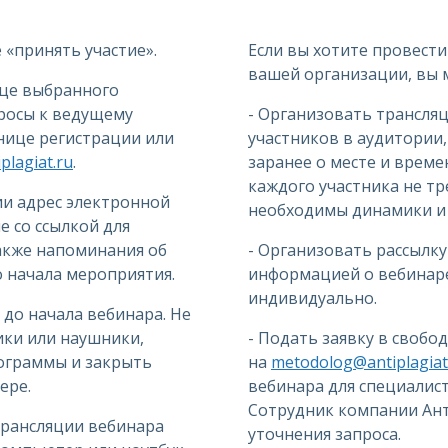
«принять участие».
Если вы хотите провести
вашей организации, вы 
ице выбранного
просы к ведущему
- Организовать трансля
анице регистрации или
участников в аудитории
lagiat.ru
.
заранее о месте и време
каждого участника не тр
ии адрес электронной
необходимы динамики и 
 со ссылкой для
также напоминания об
- Организовать рассылку
до начала мероприятия.
информацией о вебинаре
индивидуально.
 до начала вебинара. Не
ки или наушники,
- Подать заявку в свобо
ограммы и закрыть
на
metodolog@antiplagiat
ере.
вебинара для специалис
Сотрудник компании Ант
трансляции вебинара
уточнения запроса.