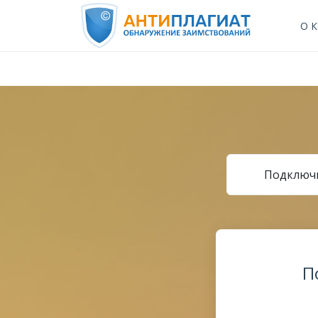
О 
Подключи
П