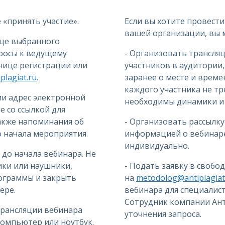
«принять участие».
Если вы хотите провести
вашей организации, вы 
ице выбранного
просы к ведущему
- Организовать трансля
анице регистрации или
участников в аудитории
lagiat.ru
.
заранее о месте и време
каждого участника не тр
ии адрес электронной
необходимы динамики и 
 со ссылкой для
также напоминания об
- Организовать рассылку
до начала мероприятия.
информацией о вебинаре
индивидуально.
 до начала вебинара. Не
ки или наушники,
- Подать заявку в свобо
ограммы и закрыть
на
metodolog@antiplagiat
ере.
вебинара для специалис
Сотрудник компании Ант
трансляции вебинара
уточнения запроса.
омпьютер или ноутбук.