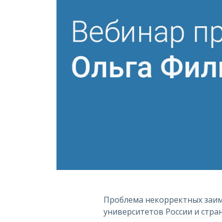
Проблема некорректных заимс
университетов России и стра