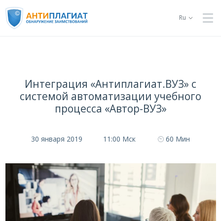
Ru
Интеграция «Антиплагиат.ВУЗ» с
системой автоматизации учебного
процесса «Автор-ВУЗ»
30 января 2019
11:00 Мск
60 Мин