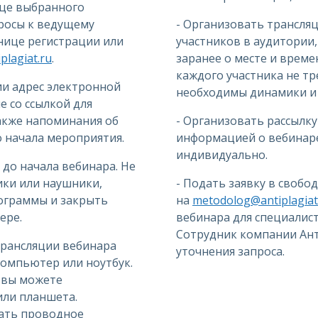
ице выбранного
просы к ведущему
- Организовать трансля
анице регистрации или
участников в аудитории
lagiat.ru
.
заранее о месте и време
каждого участника не тр
ии адрес электронной
необходимы динамики и 
 со ссылкой для
также напоминания об
- Организовать рассылку
до начала мероприятия.
информацией о вебинаре
индивидуально.
 до начала вебинара. Не
ки или наушники,
- Подать заявку в свобо
ограммы и закрыть
на
metodolog@antiplagiat
ере.
вебинара для специалис
Сотрудник компании Ант
трансляции вебинара
уточнения запроса.
омпьютер или ноутбук.
, вы можете
или планшета.
ать проводное