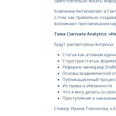
самостоятельно искать инфо
Компании Антиплагиат и Clari
о том, как правильно создав
возникают при написании нау
Тема Clarivate Analytics: 
Будут рассмотрены вопросы:
Статья как атомная един
Структура статьи, форма
Референс-менеджер EndN
Основы академической э
Публикационный процесс 
Их права и обязанности
Что я могу делать со сво
Преступление и наказание
Спикер: Ирина Тихонкова, к.б.