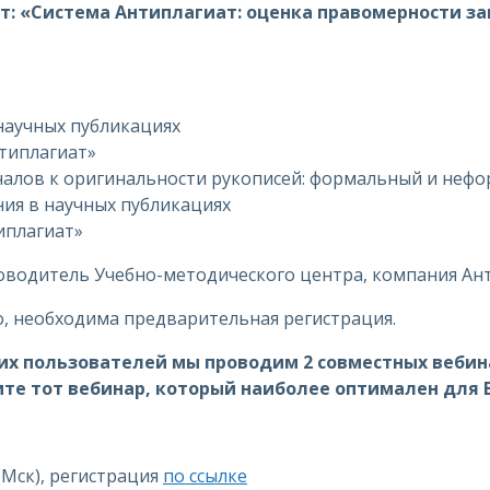
т:
«Система Антиплагиат: оценка правомерности за
 научных публикациях
нтиплагиат»
налов к оригинальности рукописей: формальный и неф
ия в научных публикациях
иплагиат»
ководитель Учебно-методического центра, компания Ан
о, необходима предварительная регистрация.
х пользователей мы проводим 2 совместных вебина
ите тот вебинар, который наиболее оптимален для В
 (Мск), регистрация
по ссылке