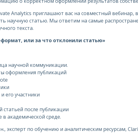
рмацию о корректном оформлении результатов собстве
vate Analytics приглашают вас на совместный вебинар, 
ать научную статью. Мы ответим на самые распростран
чного текста.
«Неформат, или за что отклонили статью»
ица научной коммуникации.
ты оформления публикаций
ote
тики
и его участники
ей статьей после публикации
 в академической среде.
н., эксперт по обучению и аналитическим ресурсам, Clariv