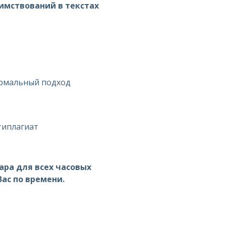
имствований в текстах
ормальный подход
типлагиат
ра для всех часовых
ас по времени.