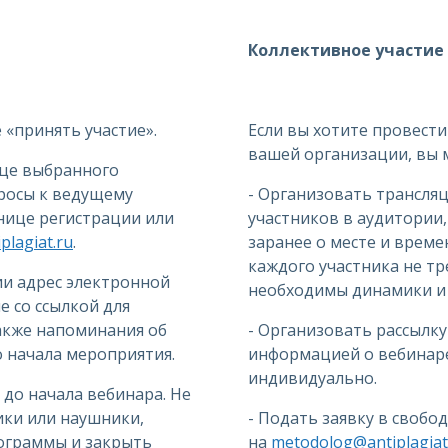
Коллективное участие
«принять участие».
Если вы хотите провести
вашей организации, вы 
ице выбранного
просы к ведущему
- Организовать трансля
анице регистрации или
участников в аудитории
lagiat.ru
.
заранее о месте и време
каждого участника не тр
ии адрес электронной
необходимы динамики и 
 со ссылкой для
также напоминания об
- Организовать рассылку
до начала мероприятия.
информацией о вебинаре
индивидуально.
 до начала вебинара. Не
ки или наушники,
- Подать заявку в свобо
ограммы и закрыть
на
metodolog@antiplagiat