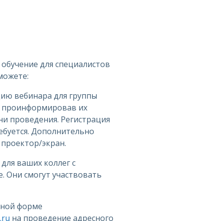
 обучение для специалистов
можете:
цию вебинара для группы
, проинформировав их
ни проведения. Регистрация
ебуется. Дополнительно
проектор/экран.
 для ваших коллег с
. Они смогут участвовать
дной форме
.ru
на проведение адресного