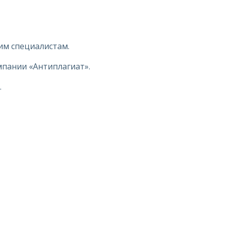
им специалистам.
мпании «Антиплагиат».
.