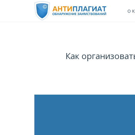
О 
Как организоват