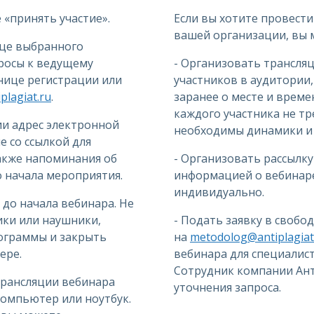
«принять участие».
Если вы хотите провести
вашей организации, вы 
ице выбранного
просы к ведущему
- Организовать трансля
анице регистрации или
участников в аудитории
lagiat.ru
.
заранее о месте и време
каждого участника не тр
ии адрес электронной
необходимы динамики и 
 со ссылкой для
также напоминания об
- Организовать рассылку
до начала мероприятия.
информацией о вебинаре
индивидуально.
 до начала вебинара. Не
ки или наушники,
- Подать заявку в свобо
ограммы и закрыть
на
metodolog@antiplagiat
ере.
вебинара для специалис
Сотрудник компании Ант
трансляции вебинара
уточнения запроса.
омпьютер или ноутбук.