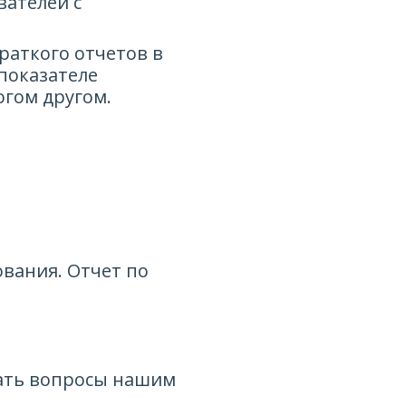
ателей с
раткого отчетов в
показателе
огом другом.
вания. Отчет по
дать вопросы нашим