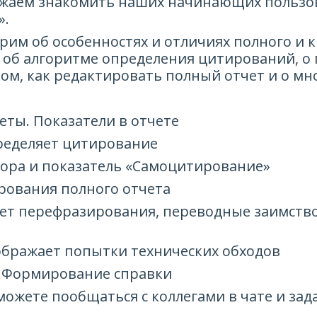
лжаем знакомить наших начинающих пользов
».
им об особенностях и отличиях полного и к
, об алгоритме определения цитирований, о 
ом, как редактировать полный отчет и о мн
еты. Показатели в отчете
пределяет цитирование
втора и показатель «Самоцитирование»
рования полного отчета
щет перефразирования, переводные заимство
тображает попытки технических обходов
. Формирование справки
можете пообщаться с коллегами в чате и за