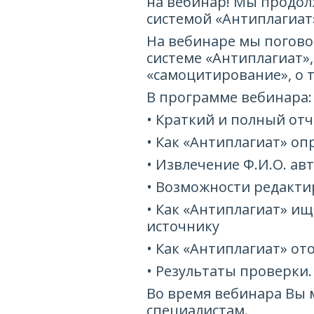
на вебинар! Мы продо
системой «Антиплагиат
На вебинаре мы поговор
системе «Антиплагиат»
«самоцитирование», о т
В программе вебинара:
• Краткий и полный отч
• Как «Антиплагиат» о
• Извлечение Ф.И.О. а
• Возможности редакти
• Как «Антиплагиат» и
источнику
• Как «Антиплагиат» о
• Результаты проверки
Во время вебинара Вы 
специалистам.