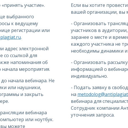
«принять участие».
Если вы хотите провести
вашей организации, вы 
ице выбранного
просы к ведущему
- Организовать трансля
анице регистрации или
участников в аудитории
lagiat.ru
.
заранее о месте и време
каждого участника не тр
ии адрес электронной
необходимы динамики и 
 со ссылкой для
также напоминания об
- Организовать рассылку
до начала мероприятия.
информацией о вебинаре
индивидуально.
 до начала вебинара. Не
ки или наушники,
- Подать заявку в свобо
ограммы и закрыть
на
metodolog@antiplagiat
ере.
вебинара для специалис
Сотрудник компании Ант
трансляции вебинара
уточнения запроса.
омпьютер или ноутбук.
, вы можете