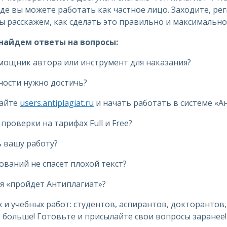
 где вы можете работать как частное лицо. Заходите, р
мы расскажем, как сделать это правильно и максимальн
 найдем ответы на вопросы:
омощник автора или инструмент для наказания?
ности нужно достичь?
сайте
users.antiplagiat.ru
и начать работать в системе «А
проверки на тарифах Full и Free?
ь вашу работу?
ований не спасет плохой текст?
ая «пройдет Антиплагиат»?
и учебных работ: студентов, аспирантов, докторантов, 
е больше! Готовьте и присылайте свои вопросы заранее!