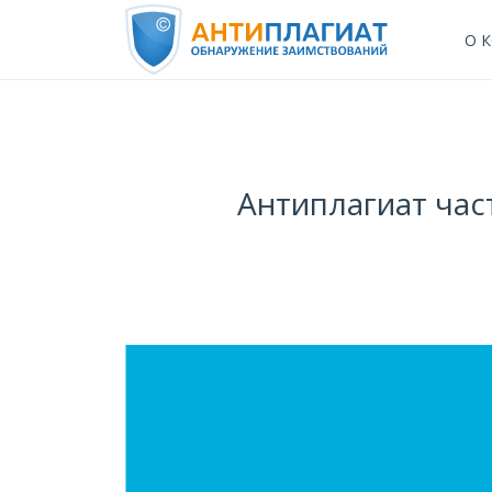
О 
Антиплагиат час