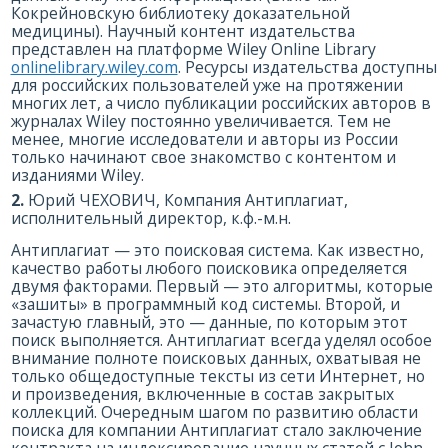
Кокрейновскую библиотеку доказательной
медицины). Научный контент издательства
представлен на платформе Wiley Online Library
onlinelibrary.wiley.com
. Ресурсы издательства доступны
для российских пользователей уже на протяжении
многих лет, а число публикации российских авторов в
журналах Wiley постоянно увеличивается. Тем не
менее, многие исследователи и авторы из России
только начинают свое знакомство с контентом и
изданиями Wiley.
2.
Юрий ЧЕХОВИЧ, Компания Антиплагиат,
исполнительный директор, к.ф.-м.н.
Антиплагиат — это поисковая система. Как известно,
качество работы любого поисковика определяется
двумя факторами. Первый — это алгоритмы, которые
«зашиты» в программный код системы. Второй, и
зачастую главный, это — данные, по которым этот
поиск выполняется. Антиплагиат всегда уделял особое
внимание полноте поисковых данных, охватывая не
только общедоступные тексты из сети Интернет, но
и произведения, включенные в состав закрытых
коллекций. Очередным шагом по развитию области
поиска для компании Антиплагиат стало заключение