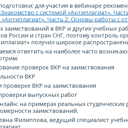
одготовки: для участия в вебинаре рекоме
«Знакомство с системой «Антиплагиат». Часть
 «Антиплагиат». Часть 2. Основы работы с о
 заимствований в ВКР и других учебных раб
ов России и стран СНГ, поэтому контроль ор
иплагиат» получил широкое распространен
аемся ответить на наиболее часто возник
отрим:
ование проверок ВКР на заимствования
альности ВКР
 проверке ВКР на заимствования
 проверки выпускных работ
онлайн: на примерах реальных студенческих 
вомерности заимствований.
евна Филиппова, ведущий специалист учебн
лагиат.