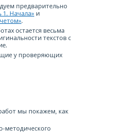
ндуем предварительно
 1. Начала»
и
тчетом»
.
отах остается весьма
игинальности текстов с
ие.
ающие у проверяющих
работ мы покажем, как
о-методического