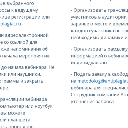
ице выбранного
просы к ведущему
- Организовать трансля
анице регистрации или
участников в аудитории
lagiat.ru
.
заранее о месте и време
каждого участника не тр
ии адрес электронной
необходимы динамики и 
 со ссылкой для
также напоминания об
- Организовать рассылку
до начала мероприятия.
информацией о вебинаре
индивидуально.
 до начала вебинара. Не
ки или наушники,
- Подать заявку в свобо
ограммы и закрыть
на
metodolog@antiplagiat
ере.
вебинара для специалис
Сотрудник компании Ант
трансляции вебинара
уточнения запроса.
омпьютер или ноутбук.
, вы можете
или планшета.
ать проводное