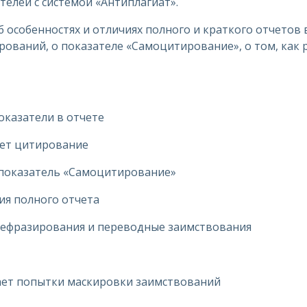
елей с системой «Антиплагиат».
 особенностях и отличиях полного и краткого отчетов в
ований, о показателе «Самоцитирование», о том, как
оказатели в отчете
яет цитирование
и показатель «Самоцитирование»
ия полного отчета
ерефразирования и переводные заимствования
жает попытки маскировки заимствований