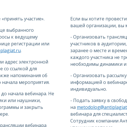
«принять участие».
Если вы хотите провести
вашей организации, вы 
ице выбранного
просы к ведущему
- Организовать трансля
анице регистрации или
участников в аудитории
lagiat.ru
.
заранее о месте и време
каждого участника не тр
ии адрес электронной
необходимы динамики и 
 со ссылкой для
также напоминания об
- Организовать рассылку
до начала мероприятия.
информацией о вебинаре
индивидуально.
 до начала вебинара. Не
ки или наушники,
- Подать заявку в свобо
ограммы и закрыть
на
metodolog@antiplagiat
ере.
вебинара для специалис
Сотрудник компании Ант
трансляции вебинара