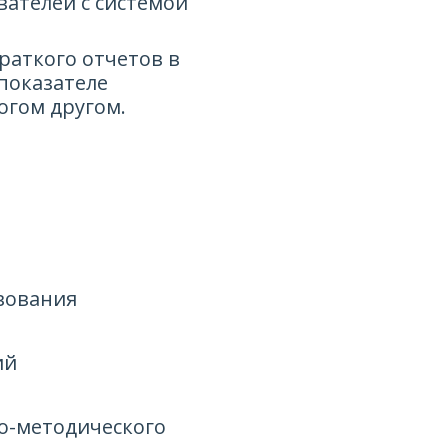
ателей с системой
раткого отчетов в
показателе
огом другом.
вования
ий
о-методического