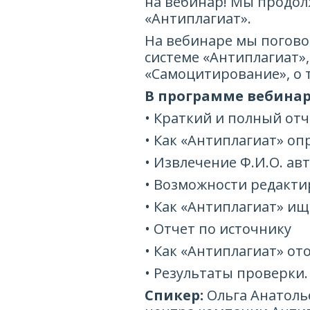
на вебинар! Мы продол
«Антиплагиат».
На вебинаре мы поговор
системе «Антиплагиат»
«Самоцитирование», о т
В программе вебинар
• Краткий и полный отч
• Как «Антиплагиат» о
• Извлечение Ф.И.О. а
• Возможности редакти
• Как «Антиплагиат» и
• Отчет по источнику
• Как «Антиплагиат» о
• Результаты проверки
Спикер:
Ольга Анатоль