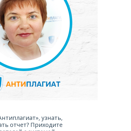
Антиплагиат», узнать,
ать отчет? Приходите