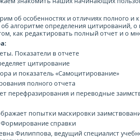
жаем знакомить наших начинающих пользов
им об особенностях и отличиях полного и к
, об алгоритме определения цитирований, о 
ом, как редактировать полный отчет и о мн
а:
еты. Показатели в отчете
пределяет цитирование
втора и показатель «Самоцитирование»
рования полного отчета
щет перефразирования и переводные заимст
тображает попытки маскировки заимствован
. Формирование справки
евна Филиппова, ведущий специалист учебн