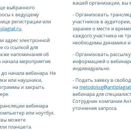
вашей организации, вы 
ице выбранного
просы к ведущему
- Организовать трансля
анице регистрации или
участников в аудитории
lagiat.ru
.
заранее о месте и време
каждого участника не тр
ии адрес электронной
необходимы динамики и 
 со ссылкой для
также напоминания об
- Организовать рассылку
до начала мероприятия.
информацией о вебинаре
индивидуально.
 до начала вебинара. Не
ки или наушники,
- Подать заявку в свобо
ограммы и закрыть
на
metodolog@antiplagiat
ере.
вебинара для специалис
Сотрудник компании Ант
трансляции вебинара
уточнения запроса.
омпьютер или ноутбук.
, вы можете
или планшета.