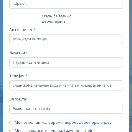
Сіздің байланыс
деректеріңіз
Аты және тегі*
Лауазым*
Телефон*
Эл.пошта*
Мен өз келісімімді беремін
дербес деректерді өңдеу
Мен ақпараттық жіберілімді алуға келісемін