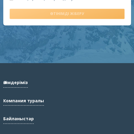
ӨТІНІМДІ ЖІБЕРУ
Өнімдеріміз
Компания туралы
Байланыстар