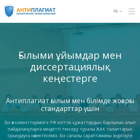
Kk
Ғылыми ұйымдар мен
диссертациялық
кеңестерге
Антиплагиат ғылым мен білімде жоғарғы
стандарттар үшін
Біз өз клиенттерімізге РФ кілттік құжаттардың барлығын алып
пайдалануларға міндетті тексеру туралы ЖАК талаптарын
орындауға көмектесеміз. Біз сапалы сараптаманы жүргізуге