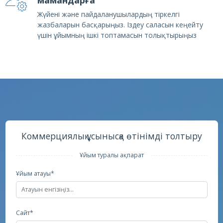
Жүйені және пайдаланушылардың тіркелгі
жазбаларын басқарыңыз. Іздеу саласын кеңейту
үшін ұйымның ішкі топтамасын толықтырыңыз
Коммерциялық ұсынысқа өтінімді толтыру
Ұйым туралы ақпарат
Ұйым атауы*
Сайт*