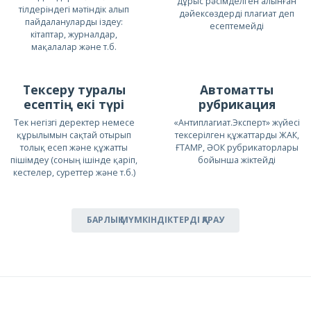
дұрыс рәсімделген алынған
тілдеріндегі мәтіндік алып
дәйексөздерді плагиат деп
пайдалануларды іздеу:
есептемейді
кітаптар, журналдар,
мақалалар және т.б.
Тексеру туралы
Автоматты
есептің екі түрі
рубрикация
Тек негізгі деректер немесе
«Антиплагиат.Эксперт» жүйесі
құрылымын сақтай отырып
тексерілген құжаттарды ЖАК,
толық есеп және құжатты
ҒТАМР, ӘОК рубрикаторлары
пішімдеу (соның ішінде қаріп,
бойынша жіктейді
кестелер, суреттер және т.б.)
БАРЛЫҚ МҮМКІНДІКТЕРДІ ҚАРАУ