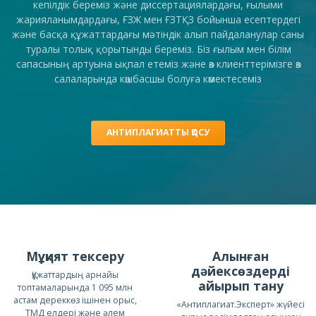
кепілдік береміз және диссертациялардағы, ғылыми
жарияланымдардағы, ҒЗЖ мен ҒЗТҚЗ бойынша есептердегі
және басқа құжаттардағы мәтіндік алып пайдаланулар саны
туралы толық қорытынды береміз. Біз ғылым мен білім
сапасының артуына ықпал етеміз және өз клиенттерімізге өз
салаларында көшбасшы болуға көмектесеміз
АНТИПЛАГИАТТЫ ҚОСУ
Мұқият тексеру
Алынған
дәйексөздерді
Құжаттардың арнайы
айырып тану
топтамаларында 1 095 млн
астам дереккөз ішінен орыс,
«Антиплагиат.Эксперт» жүйесі
ТМД елдері және әлем