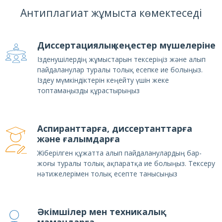
Антиплагиат жұмыста көмектеседі
Диссертациялық кеңестер мүшелеріне
Ізденушілердің жұмыстарын тексеріңіз және алып
пайдаланулар туралы толық есепке ие болыңыз.
Іздеу мүмкіндіктерін кеңейту үшін жеке
топтамаңызды құрастырыңыз
Аспиранттарға, диссертанттарға
және ғалымдарға
Жіберілген құжатта алып пайдаланулардың бар-
жоғы туралы толық ақпаратқа ие болыңыз. Тексеру
нәтижелерімен толық есепте танысыңыз
Әкімшілер мен техникалық
мамандарға