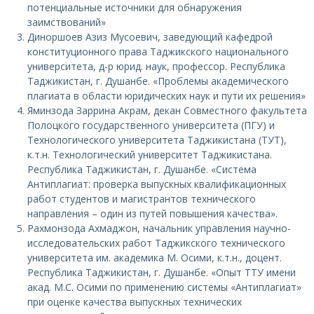
потенциальные источники для обнаружения
заимствований»
Диноршоев Азиз Мусоевич, заведующий кафедрой
конституционного права Таджикского национального
университета, д-р юрид. наук, профессор. Республика
Таджикистан, г. Душанбе. «Проблемы академического
плагиата в области юридических наук и пути их решения»
Яминзода Заррина Акрам, декан Совместного факультета
Полоцкого государственного университета (ПГУ) и
Технологического университета Таджикистана (ТУТ),
к.т.н. Технологический университет Таджикистана.
Республика Таджикистан, г. Душанбе. «Система
Антиплагиат: проверка выпускных квалификационных
работ студентов и магистрантов технического
направления – один из путей повышения качества».
Рахмонзода Ахмаджон, начальник управления научно-
исследовательских работ Таджикского технического
университета им. академика М. Осими, к.т.н., доцент.
Республика Таджикистан, г. Душанбе. «Опыт ТТУ имени
акад. М.С. Осими по применению системы «Антиплагиат»
при оценке качества выпускных технических