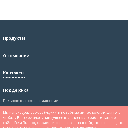
Продукты
О компании
Контакты
Поддержка
Пользовательское соглашение
Политика конфиденциальности
Мы используем cookies («куки») и подобные им технологии для того,
Сведения
чтобы у Вас сложилось наилучшее впечатление о работе нашего
сайта. Если Вы продолжаете использовать наш сайт, это означает, что
Вы согласны с использованием cookies. Для получения