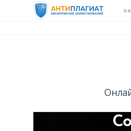
О 
Онла