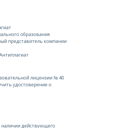
агиат
нального образования
ный представитель компании
 Антиплагиат
азовательной лицензии № 40
лучить удостоверение о
и наличии действующего