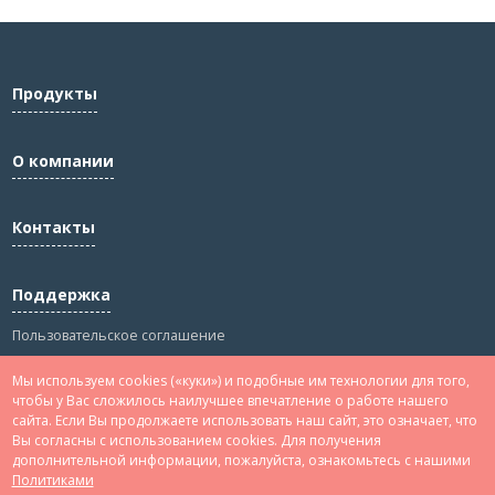
Продукты
О компании
Контакты
Поддержка
Пользовательское соглашение
Политика конфиденциальности
Мы используем cookies («куки») и подобные им технологии для того,
Сведения
чтобы у Вас сложилось наилучшее впечатление о работе нашего
сайта. Если Вы продолжаете использовать наш сайт, это означает, что
Вы согласны с использованием cookies. Для получения
дополнительной информации, пожалуйста, ознакомьтесь с нашими
Политиками
© 2005 - 2026 ТОО «Антиплагиат.Казахстан»