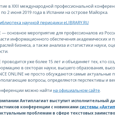
стие в XXII международной профессиональной конфере
ая по 2 июня 2019 года в Испании на острове Майорка.
иблиотека научной периодики eLIBRARY.RU
— основное мероприятие для профессионалов из Росси
ласти информационного обеспечения академических и п
аслей бизнеса, а также анализа и статистики науки, оц
сти.
роводится уже более 15 лет и объединяет тех, кто соз
ормацию в секторах науки, высшего образования, выс
ENCE ONLINE не просто обсуждаются самые актуальные 
вополагающие вопросы, определяются перспективы и ве
онференции можно найти
на официальном сайте
.
 компании Антиплагиат выступит исполнительный 
частников конференции с новинками
системы «Анти
актуальным проблемам в сфере текстовых заимство