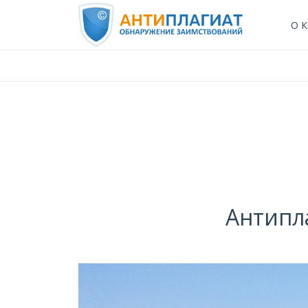
О 
Антипла