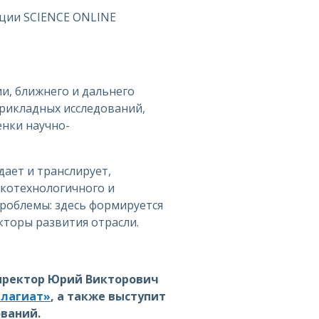
нции SCIENCE ONLINE
и, ближнего и дальнего
рикладных исследований,
енки научно-
дает и транслирует,
окотехнологичного и
проблемы: здесь формируется
кторы развития отрасли.
директор Юрий Викторович
плагиат»
, а также выступит
ваний.